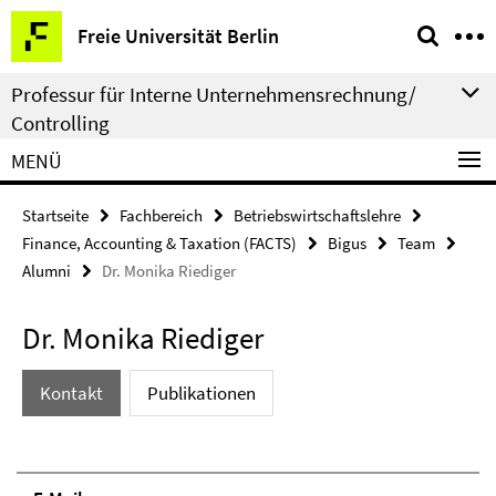
Springe
Service-
Freie Universität Berlin
direkt
Navigation
zu
Professur für Interne Unternehmensrechnung/
Inhalt
Controlling
MENÜ
Startseite
Fachbereich
Betriebswirtschaftslehre
Finance, Accounting & Taxation (FACTS)
Bigus
Team
Alumni
Dr. Monika Riediger
Dr. Monika Riediger
Kontakt
Publikationen