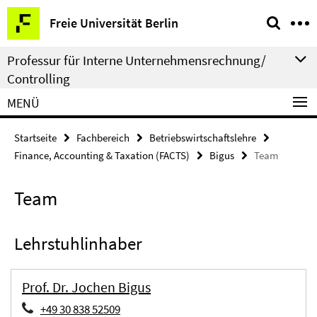
Springe
Service-
Freie Universität Berlin
direkt
Navigation
zu
Professur für Interne Unternehmensrechnung/
Inhalt
Controlling
MENÜ
Startseite
Fachbereich
Betriebswirtschaftslehre
Finance, Accounting & Taxation (FACTS)
Bigus
Team
Team
Lehrstuhlinhaber
Prof. Dr. Jochen Bigus
+49 30 838 52509