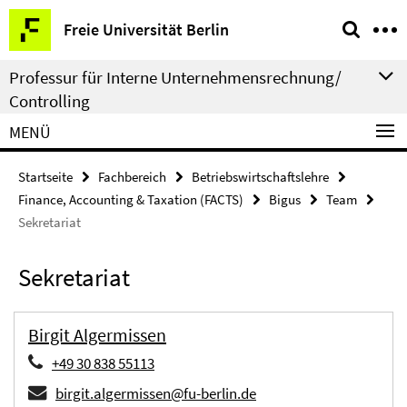
Springe
Service-
Freie Universität Berlin
direkt
Navigation
zu
Professur für Interne Unternehmensrechnung/
Inhalt
Controlling
MENÜ
Startseite
Fachbereich
Betriebswirtschaftslehre
Finance, Accounting & Taxation (FACTS)
Bigus
Team
Sekretariat
Sekretariat
Birgit Algermissen
+49 30 838 55113
birgit.algermissen@fu-berlin.de