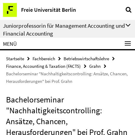
Springe
Service-
Freie Universität Berlin
direkt
Navigation
zu
Juniorprofessorin für Management Accounting und
Inhalt
Financial Accounting
MENÜ
Startseite
Fachbereich
Betriebswirtschaftslehre
Finance, Accounting & Taxation (FACTS)
Grahn
Bachelorseminar "Nachhaltigkeitscontrolling: Ansätze, Chancen,
Herausforderungen" bei Prof. Grahn
Bachelorseminar
"Nachhaltigkeitscontrolling:
Ansätze, Chancen,
Herausforderungen" bei Prof. Grahn