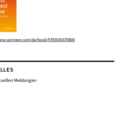
www.springer.com/de/book/9783030370800
LLES
tuellen Meldungen