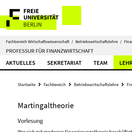
Springe
Service-
direkt
zu
Navigation
Inhalt
Fachbereich Wirtschaftswissenschaft
/
Betriebswirtschaftslehre
/
Fina
PROFESSUR FÜR FINANZWIRTSCHAFT
AKTUELLES
SEKRETARIAT
TEAM
LEH
Startseite
Fachbereich
Betriebswirtschaftslehre
Fi
Martingaltheorie
Vorlesung
Wer sich mit moderner Finanzierungstheorie beschäftig