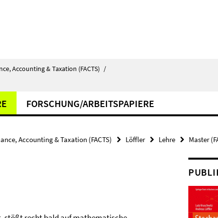
nce, Accounting & Taxation (FACTS)
/
RE
FORSCHUNG/ARBEITSPAPIERE
nance, Accounting & Taxation (FACTS)
Löffler
Lehre
Master (F
PUBLI
t, stößt recht bald auf mathematische