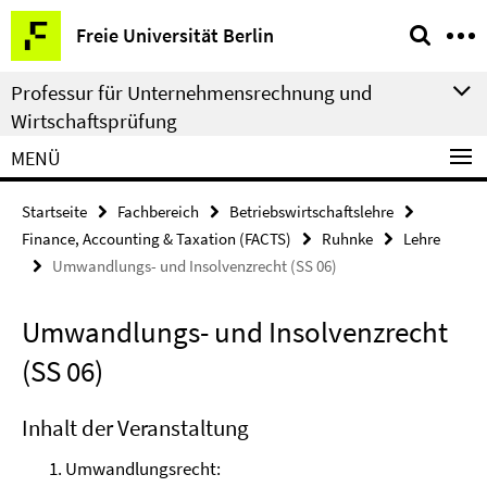
Springe
Service-
Freie Universität Berlin
direkt
Navigation
zu
Professur für Unternehmensrechnung und
Inhalt
Wirtschaftsprüfung
MENÜ
Startseite
Fachbereich
Betriebswirtschaftslehre
Finance, Accounting & Taxation (FACTS)
Ruhnke
Lehre
Umwandlungs- und Insolvenzrecht (SS 06)
Umwandlungs- und Insolvenzrecht
(SS 06)
Inhalt der Veranstaltung
Umwandlungsrecht: