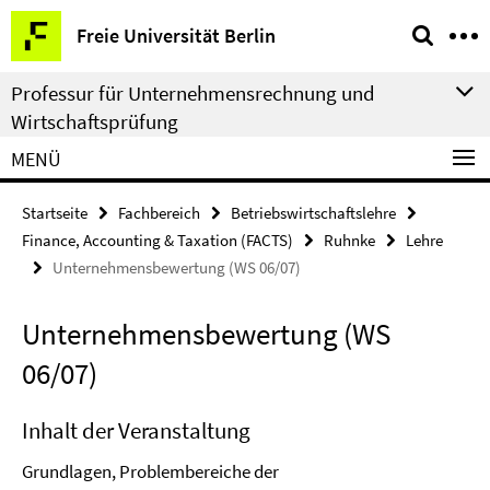
Springe
Service-
Freie Universität Berlin
direkt
Navigation
zu
Professur für Unternehmensrechnung und
Inhalt
Wirtschaftsprüfung
MENÜ
Startseite
Fachbereich
Betriebswirtschaftslehre
Finance, Accounting & Taxation (FACTS)
Ruhnke
Lehre
Unternehmensbewertung (WS 06/07)
Unternehmensbewertung (WS
06/07)
Inhalt der Veranstaltung
Grundlagen, Problembereiche der