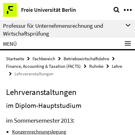
Springe
Service-
Freie Universität Berlin
direkt
Navigation
zu
Professur für Unternehmensrechnung und
Inhalt
Wirtschaftsprüfung
MENÜ
Startseite
Fachbereich
Betriebswirtschaftslehre
Finance, Accounting & Taxation (FACTS)
Ruhnke
Lehre
Lehrveranstaltungen
Lehrveranstaltungen
im Diplom-Hauptstudium
im Sommersemester 2013:
Konzernrechnungslegung