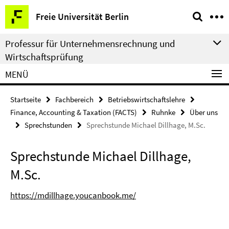
Springe
Service-
Freie Universität Berlin
direkt
Navigation
zu
Professur für Unternehmensrechnung und
Inhalt
Wirtschaftsprüfung
MENÜ
Startseite
Fachbereich
Betriebswirtschaftslehre
Finance, Accounting & Taxation (FACTS)
Ruhnke
Über uns
Sprechstunden
Sprechstunde Michael Dillhage, M.Sc.
Sprechstunde Michael Dillhage,
M.Sc.
https://mdillhage.youcanbook.me/