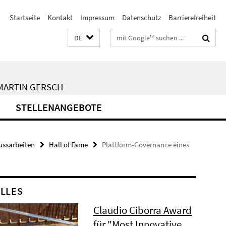
Startseite
Kontakt
Impressum
Datenschutz
Barrierefreiheit
Suchbegriffe
DE
 MARTIN GERSCH
STELLENANGEBOTE
ussarbeiten
Hall of Fame
Plattform-Governance eines
LLES
Claudio Ciborra Award
für "Most Innovative