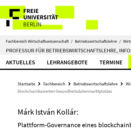
Springe
Service-
direkt
zu
Navigation
Inhalt
Fachbereich Wirtschaftswissenschaft
/
Betriebswirtschaftslehre
/
Wirt
PROFESSUR FÜR BETRIEBSWIRTSCHAFTSLEHRE, INFOR
AKTUELLES
LEHRANGEBOTE
TERMINE
Startseite
Fachbereich
Betriebswirtschaftslehre
Wi
blockchainbasierten Gesundheitsdatenmarktplatzes
Márk István Kollár:
Plattform-Governance eines blockchain