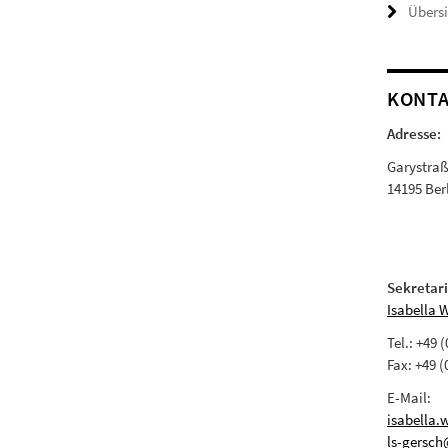
Übers
KONT
Adresse:
Garystra
14195 Ber
Sekretari
Isabella 
Tel.: +49 
Fax: +49 (
E-Mail:
isabella.
ls-gersch