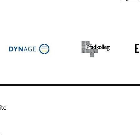
ite
k