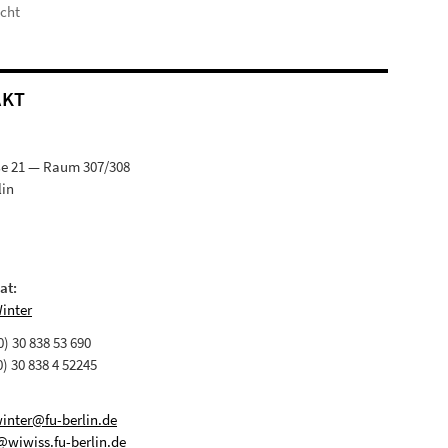
icht
AKT
ße 21 — Raum 307/308
lin
at:
Winter
(0) 30 838 53 690
0) 30 838 4 52245
winter@fu-berlin.de
@wiwiss.fu-berlin.de