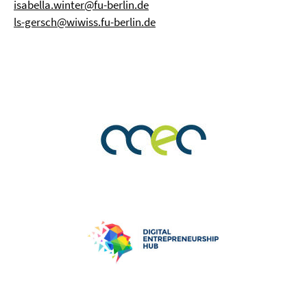
isabella.winter@fu-berlin.de
ls-gersch@wiwiss.fu-berlin.de