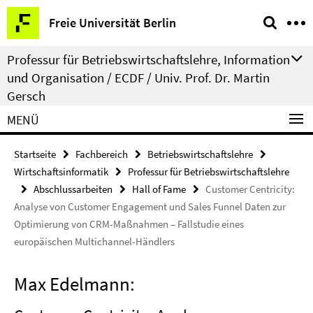
Springe
Service-
Freie Universität Berlin
direkt
Navigation
zu
Professur für Betriebswirtschaftslehre, Information
Inhalt
und Organisation / ECDF / Univ. Prof. Dr. Martin
Gersch
MENÜ
Startseite
Fachbereich
Betriebswirtschaftslehre
Wirtschaftsinformatik
Professur für Betriebswirtschaftslehre
Abschlussarbeiten
Hall of Fame
Customer Centricity:
Analyse von Customer Engagement und Sales Funnel Daten zur
Optimierung von CRM-Maßnahmen – Fallstudie eines
europäischen Multichannel-Händlers
Max Edelmann: