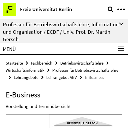
Springe
Service-
Freie Universität Berlin
direkt
Navigation
zu
Professur für Betriebswirtschaftslehre, Information
Inhalt
und Organisation / ECDF / Univ. Prof. Dr. Martin
Gersch
MENÜ
Startseite
Fachbereich
Betriebswirtschaftslehre
Wirtschaftsinformatik
Professur für Betriebswirtschaftslehre
Lehrangebote
Lehrangebot ABV
E-Business
E-Business
Vorstellung und Terminübersicht