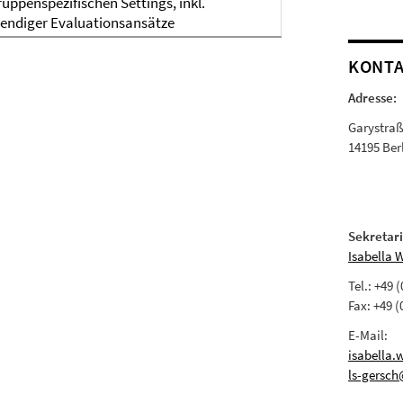
ruppenspezifischen Settings, inkl.
endiger Evaluationsansätze
KONT
Adresse:
Garystra
14195 Ber
Sekretari
Isabella 
Tel.: +49 
Fax: +49 (
E-Mail:
isabella.
ls-gersch