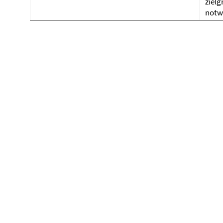
zielg
notw