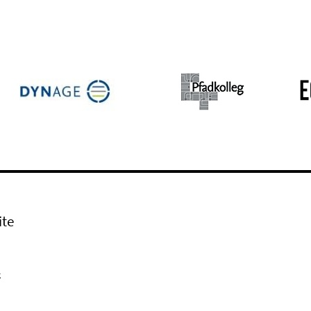
ite
k