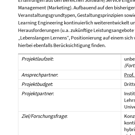
Erfahrungen aus den Bereichen Software/Service Engine
Management (Marketing). Aufbauend auf den bisherigen
Veranstaltungsgrundtypen, Gestaltungsprinzipien sowie 
Learning Engineering kontinuierlich weiterentwickelt 
Herausforderungen (u.a. zukünftige Leistungsangebote 
„Lebenslangen Lernens“, Positionierung auf einem sich 
hierbei ebenfalls Berücksichtigung finden.
Projektlaufzeit
:
unbe
(Fort
Ansprechpartner
:
Prof.
Projektbudget
:
Dritt
Projektpartner
:
Inst
Lehrs
Univ
Ziel/Forschungsfrage
:
Konze
kont
hybr