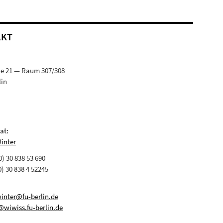
AKT
ße 21 — Raum 307/308
lin
at:
Winter
(0) 30 838 53 690
0) 30 838 4 52245
winter@fu-berlin.de
@wiwiss.fu-berlin.de