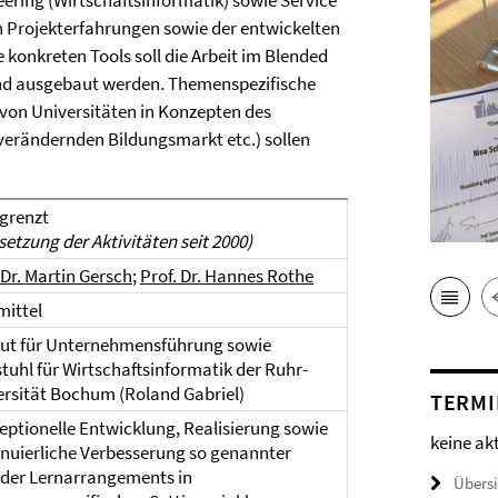
ering (Wirtschaftsinformatik) sowie Service
 Projekterfahrungen sowie der entwickelten
konkreten Tools soll die Arbeit im Blended
und ausgebaut werden. Themenspezifische
von Universitäten in Konzepten des
verändernden Bildungsmarkt etc.) sollen
grenzt
setzung der Aktivitäten seit 2000)
 Dr. Martin Gersch
;
Prof. Dr. Hannes Rothe
mittel
itut für Unternehmensführung sowie
tuhl für Wirtschaftsinformatik der Ruhr-
ersität Bochum (Roland Gabriel)
TERMI
ptionelle Entwicklung, Realisierung sowie
keine ak
inuierliche Verbesserung so genannter
ider Lernarrangements in
Übers