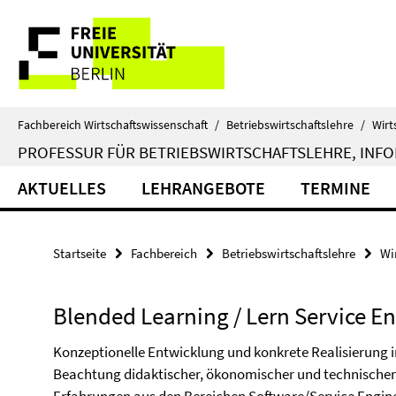
Springe
Service-
direkt
zu
Navigation
Inhalt
Fachbereich Wirtschaftswissenschaft
/
Betriebswirtschaftslehre
/
Wirt
PROFESSUR FÜR BETRIEBSWIRTSCHAFTSLEHRE, INFOR
AKTUELLES
LEHRANGEBOTE
TERMINE
Startseite
Fachbereich
Betriebswirtschaftslehre
Wi
Blended Learning / Lern Service E
Konzeptionelle Entwicklung und konkrete Realisierung
Beachtung didaktischer, ökonomischer und technischer