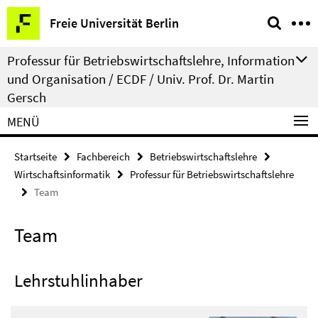
Springe
Service-
Freie Universität Berlin
direkt
Navigation
zu
Professur für Betriebswirtschaftslehre, Information
Inhalt
und Organisation / ECDF / Univ. Prof. Dr. Martin
Gersch
MENÜ
Startseite
Fachbereich
Betriebswirtschaftslehre
Wirtschaftsinformatik
Professur für Betriebswirtschaftslehre
Team
Team
Lehrstuhlinhaber