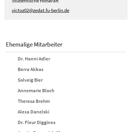
Studentische Hilfskraft
victoz02@zedat.fu-berlin.de
Ehemalige Mitarbeiter
Dr. Hanni Adler
Berra Akbas
Solveig Bier
Annemarie Bloch
Theresa Brehm
Alexa Danelski
Dr. Fleur Diggines