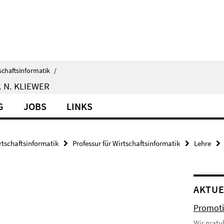
schaftsinformatik
/
 N. KLIEWER
G
JOBS
LINKS
rtschaftsinformatik
Professur für Wirtschaftsinformatik
Lehre
AKTUE
Promoti
Wir gratu