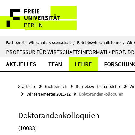
Springe
Service-
direkt
zu
Navigation
Inhalt
Fachbereich Wirtschaftswissenschaft
/
Betriebswirtschaftslehre
/
Wirt
PROFESSUR FÜR WIRTSCHAFTSINFORMATIK PROF. DR.
AKTUELLES
TEAM
LEHRE
FORSCHUN
Startseite
Fachbereich
Betriebswirtschaftslehre
Wi
Wintersemester 2011-12
Doktorandenkolloquien
Doktorandenkolloquien
(10033)