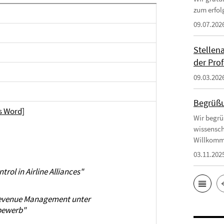
zum erfol
09.07.202
Stellen
der Prof
09.03.202
Begrüßu
s Word]
Wir begrü
wissensch
Willkomm
03.11.202
rol in Airline Alliances"
evenue Management unter
bewerb"