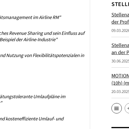
STELL
Stellen
tätsmanagement im Airline RM"
der Prof
09.03.202
iches Revenue Sharing und sein Einfluss auf
eispiel der Airline-Industrie"
Stellen
an der P
nd Nutzung von Flexibilitätspotenzialen in
30.06.202
MOTIONT
(10h) (
20.03.202
pätungstolerante Umlaufpläne im
"
nd kosteneffiziente Umlauf- und