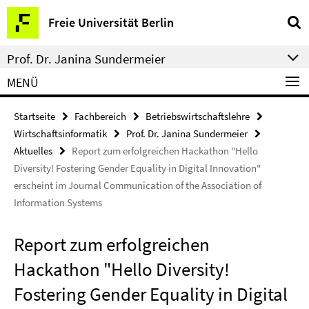
Springe
Service-
Freie Universität Berlin
direkt
Navigation
zu
Prof. Dr. Janina Sundermeier
Inhalt
MENÜ
Startseite
Fachbereich
Betriebswirtschaftslehre
Wirtschaftsinformatik
Prof. Dr. Janina Sundermeier
Aktuelles
Report zum erfolgreichen Hackathon "Hello
Diversity! Fostering Gender Equality in Digital Innovation"
erscheint im Journal Communication of the Association of
Information Systems
Report zum erfolgreichen
Hackathon "Hello Diversity!
Fostering Gender Equality in Digital