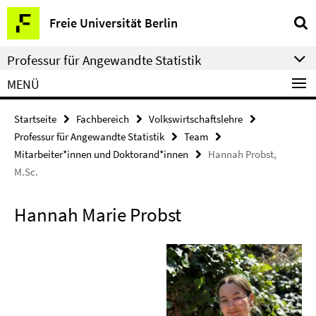
Springe
Service-
Freie Universität Berlin
direkt
Navigation
zu
Professur für Angewandte Statistik
Inhalt
MENÜ
Startseite
Fachbereich
Volkswirtschaftslehre
Professur für Angewandte Statistik
Team
Mitarbeiter*innen und Doktorand*innen
Hannah Probst,
M.Sc.
Hannah Marie Probst