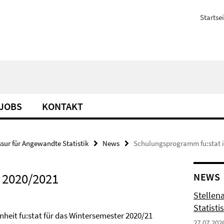
Startsei
JOBS
KONTAKT
ssur für Angewandte Statistik
News
Schulungsprogramm fu:stat 
 2020/2021
NEWS
Stellen
Statisti
eit fu:stat für das Wintersemester 2020/21
27.07.202