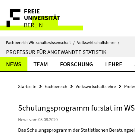
Springe
Service-
direkt
zu
Navigation
Inhalt
Fachbereich Wirtschaftswissenschaft
/
Volkswirtschaftslehre
/
PROFESSUR FÜR ANGEWANDTE STATISTIK
NEWS
TEAM
FORSCHUNG
LEHRE
Startseite
Fachbereich
Volkswirtschaftslehre
Profe
Schulungsprogramm fu:stat im WS
News vom 05.08.2020
Das Schulungsprogramm der Statistischen Beratungseinh