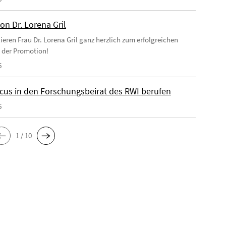
on Dr. Lorena Gril
ieren Frau Dr. Lorena Gril ganz herzlich zum erfolgreichen
 der Promotion!
6
cus in den Forschungsbeirat des RWI berufen
6
1 / 10