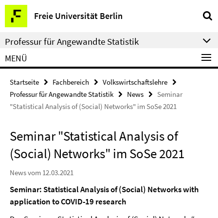
Springe
Service-
Freie Universität Berlin
direkt
Navigation
zu
Professur für Angewandte Statistik
Inhalt
MENÜ
Startseite
Fachbereich
Volkswirtschaftslehre
Professur für Angewandte Statistik
News
Seminar
"Statistical Analysis of (Social) Networks" im SoSe 2021
Seminar "Statistical Analysis of
(Social) Networks" im SoSe 2021
News vom 12.03.2021
Seminar: Statistical Analysis of (Social) Networks with
application to COVID-19 research