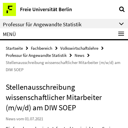
Springe
Service-
Freie Universität Berlin
direkt
Navigation
zu
Professur für Angewandte Statistik
Inhalt
MENÜ
Startseite
Fachbereich
Volkswirtschaftslehre
Professur für Angewandte Statistik
News
Stellenausschreibung wissenschaftlicher Mitarbeiter (m/w/d) am
DIW SOEP
Stellenausschreibung
wissenschaftlicher Mitarbeiter
(m/w/d) am DIW SOEP
News vom 01.07.2021