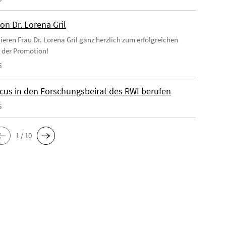
on Dr. Lorena Gril
ieren Frau Dr. Lorena Gril ganz herzlich zum erfolgreichen
 der Promotion!
6
cus in den Forschungsbeirat des RWI berufen
6
1 / 10