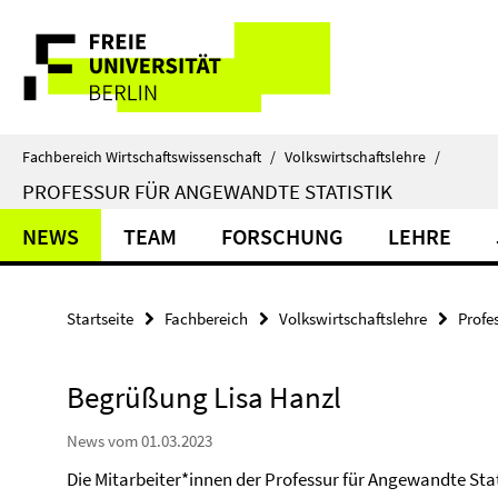
Springe
Service-
direkt
zu
Navigation
Inhalt
Fachbereich Wirtschaftswissenschaft
/
Volkswirtschaftslehre
/
PROFESSUR FÜR ANGEWANDTE STATISTIK
NEWS
TEAM
FORSCHUNG
LEHRE
Startseite
Fachbereich
Volkswirtschaftslehre
Profe
Begrüßung Lisa Hanzl
News vom 01.03.2023
Die Mitarbeiter*innen der Professur für Angewandte Sta