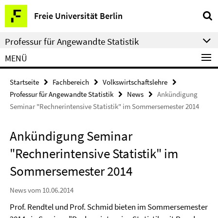
Springe
Service-
Freie Universität Berlin
direkt
Navigation
zu
Professur für Angewandte Statistik
Inhalt
MENÜ
Startseite
Fachbereich
Volkswirtschaftslehre
Professur für Angewandte Statistik
News
Ankündigung
Seminar "Rechnerintensive Statistik" im Sommersemester 2014
Ankündigung Seminar
"Rechnerintensive Statistik" im
Sommersemester 2014
News vom 10.06.2014
Prof. Rendtel und Prof. Schmid bieten im Sommersemester