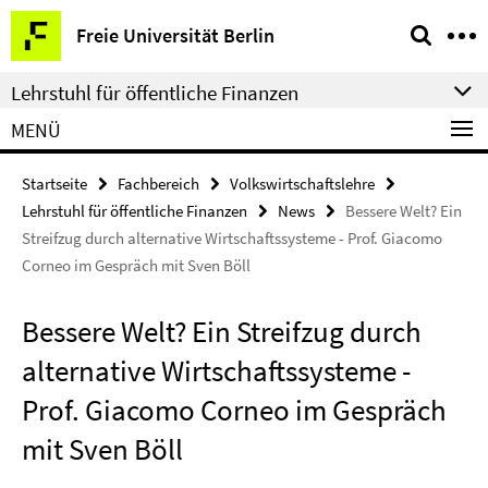
Springe
Service-
Freie Universität Berlin
direkt
Navigation
zu
Lehrstuhl für öffentliche Finanzen
Inhalt
MENÜ
Startseite
Fachbereich
Volkswirtschaftslehre
Lehrstuhl für öffentliche Finanzen
News
Bessere Welt? Ein
Streifzug durch alternative Wirtschaftssysteme - Prof. Giacomo
Corneo im Gespräch mit Sven Böll
Bessere Welt? Ein Streifzug durch
alternative Wirtschaftssysteme -
Prof. Giacomo Corneo im Gespräch
mit Sven Böll