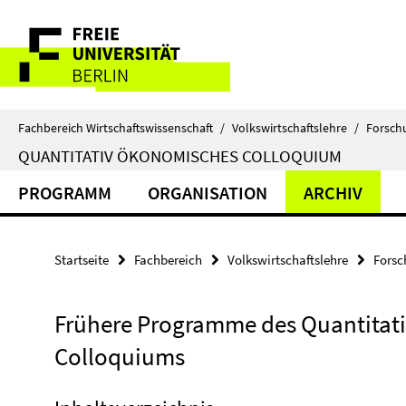
Springe
Service-
direkt
zu
Navigation
Inhalt
Fachbereich Wirtschaftswissenschaft
/
Volkswirtschaftslehre
/
Forsch
QUANTITATIV ÖKONOMISCHES COLLOQUIUM
PROGRAMM
ORGANISATION
ARCHIV
Startseite
Fachbereich
Volkswirtschaftslehre
Forsc
Frühere Programme des Quantita
Colloquiums