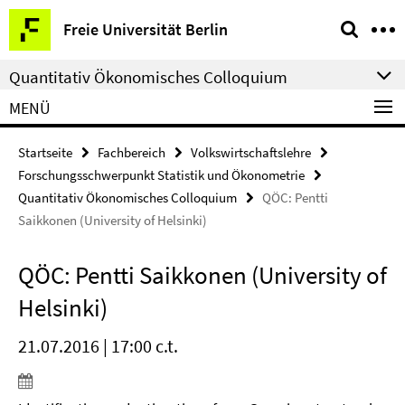
Springe
Service-
Freie Universität Berlin
direkt
Navigation
zu
Quantitativ Ökonomisches Colloquium
Inhalt
MENÜ
Startseite
Fachbereich
Volkswirtschaftslehre
Forschungsschwerpunkt Statistik und Ökonometrie
Quantitativ Ökonomisches Colloquium
QÖC: Pentti
Saikkonen (University of Helsinki)
QÖC: Pentti Saikkonen (University of
Helsinki)
21.07.2016 | 17:00 c.t.