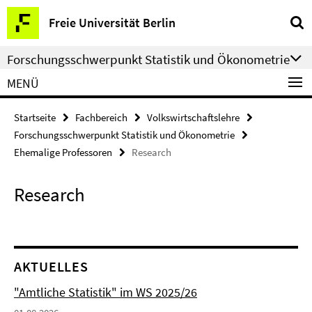
Springe
Service-
Freie Universität Berlin
direkt
Navigation
zu
Forschungsschwerpunkt Statistik und Ökonometrie
Inhalt
MENÜ
Startseite
Fachbereich
Volkswirtschaftslehre
Forschungsschwerpunkt Statistik und Ökonometrie
Ehemalige Professoren
Research
Research
AKTUELLES
"Amtliche Statistik" im WS 2025/26