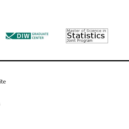
ite
k