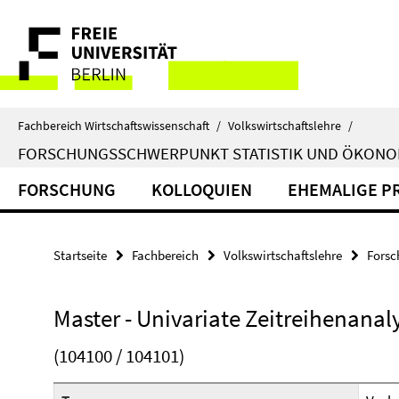
Springe
Service-
direkt
zu
Navigation
Inhalt
Fachbereich Wirtschaftswissenschaft
/
Volkswirtschaftslehre
/
FORSCHUNGSSCHWERPUNKT STATISTIK UND ÖKONO
FORSCHUNG
KOLLOQUIEN
EHEMALIGE P
Startseite
Fachbereich
Volkswirtschaftslehre
Forsc
Master - Univariate Zeitreihenanal
(104100 / 104101)