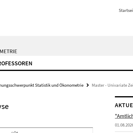
Startsei
METRIE
ROFESSOREN
hungsschwerpunkt Statistik und Ökonometrie
Master - Univariate Ze
yse
AKTUE
"Amtlic
01.08.202