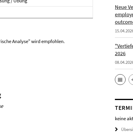
esung / Übung
Neue Ve
employm
outcome
15.04.202
ische Analyse" wird empfohlen.
"Vertie
2026
08.04.202
g
se
TERMI
keine ak
Übers