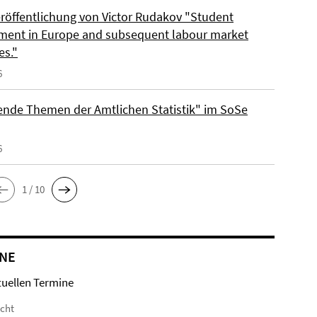
röffentlichung von Victor Rudakov "Student
ent in Europe and subsequent labour market
s."
6
fende Themen der Amtlichen Statistik" im SoSe
6
1 / 10
NE
tuellen Termine
icht