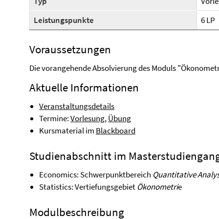
Typ
Vorl
Leistungspunkte
6 LP
Voraussetzungen
Die vorangehende Absolvierung des Moduls "Ökonometr
Aktuelle Informationen
Veranstaltungsdetails
Termine:
Vorlesung
,
Übung
Kursmaterial im
Blackboard
Studienabschnitt im Masterstudiengan
Economics: Schwerpunktbereich
Quantitative Analy
Statistics: Vertiefungsgebiet
Ökonometri
e
Modulbeschreibung