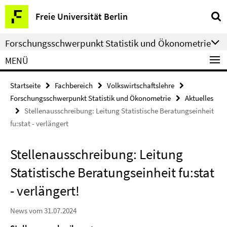
Springe
Service-
Freie Universität Berlin
direkt
Navigation
zu
Forschungsschwerpunkt Statistik und Ökonometrie
Inhalt
MENÜ
Startseite
Fachbereich
Volkswirtschaftslehre
Forschungsschwerpunkt Statistik und Ökonometrie
Aktuelles
Stellenausschreibung: Leitung Statistische Beratungseinheit
fu:stat - verlängert
Stellenausschreibung: Leitung
Statistische Beratungseinheit fu:stat
- verlängert!
News vom 31.07.2024