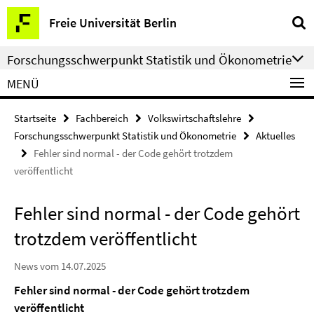
Springe
Service-
Freie Universität Berlin
direkt
Navigation
zu
Forschungsschwerpunkt Statistik und Ökonometrie
Inhalt
MENÜ
Startseite
Fachbereich
Volkswirtschaftslehre
Forschungsschwerpunkt Statistik und Ökonometrie
Aktuelles
Fehler sind normal - der Code gehört trotzdem
veröffentlicht
Fehler sind normal - der Code gehört
trotzdem veröffentlicht
News vom 14.07.2025
Fehler sind normal - der Code gehört trotzdem
veröffentlicht