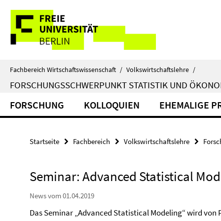
Springe
Service-
direkt
zu
Navigation
Inhalt
Fachbereich Wirtschaftswissenschaft
/
Volkswirtschaftslehre
/
FORSCHUNGSSCHWERPUNKT STATISTIK UND ÖKONO
FORSCHUNG
KOLLOQUIEN
EHEMALIGE P
Startseite
Fachbereich
Volkswirtschaftslehre
Forsc
Seminar: Advanced Statistical Mod
News vom 01.04.2019
Das Seminar „Advanced Statistical Modeling“ wird von Pr