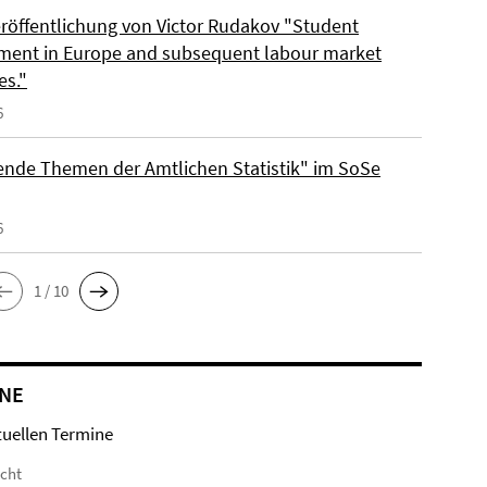
röffentlichung von Victor Rudakov "Student
ent in Europe and subsequent labour market
s."
6
fende Themen der Amtlichen Statistik" im SoSe
6
1 / 10
NE
tuellen Termine
icht