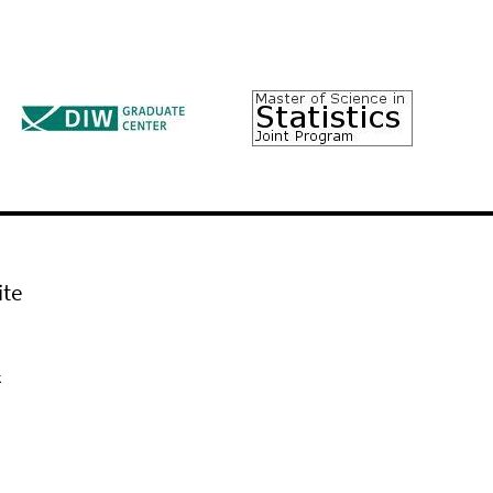
ite
k