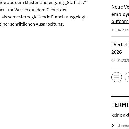
de aus dem Masterstudiengang „Statistik“
Neue Ve
it, ihr Wissen auf dem Gebiet der
employm
t als semesterbegleitende Einheit ausgelegt
outcome
einer schriftlichen Ausarbeitung.
15.04.202
"Vertie
2026
08.04.202
TERMI
keine ak
Übers