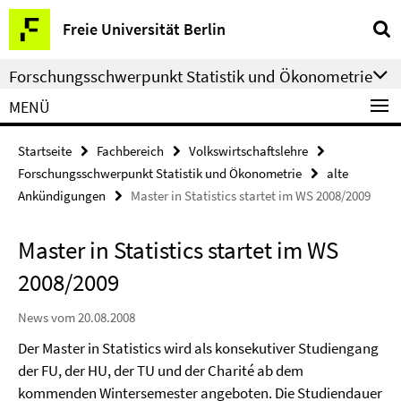
Springe
Service-
Freie Universität Berlin
direkt
Navigation
zu
Forschungsschwerpunkt Statistik und Ökonometrie
Inhalt
MENÜ
Startseite
Fachbereich
Volkswirtschaftslehre
Forschungsschwerpunkt Statistik und Ökonometrie
alte
Ankündigungen
Master in Statistics startet im WS 2008/2009
Master in Statistics startet im WS
2008/2009
News vom 20.08.2008
Der Master in Statistics wird als konsekutiver Studiengang
der FU, der HU, der TU und der Charité ab dem
kommenden Wintersemester angeboten. Die Studiendauer