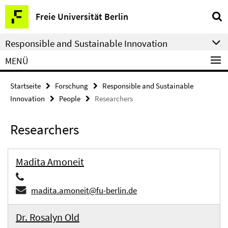
Springe
Service-
Freie Universität Berlin
direkt
Navigation
zu
Responsible and Sustainable Innovation
Inhalt
MENÜ
Startseite
Forschung
Responsible and Sustainable
Innovation
People
Researchers
Researchers
Madita Amoneit
madita.amoneit@fu-berlin.de
Dr. Rosalyn Old