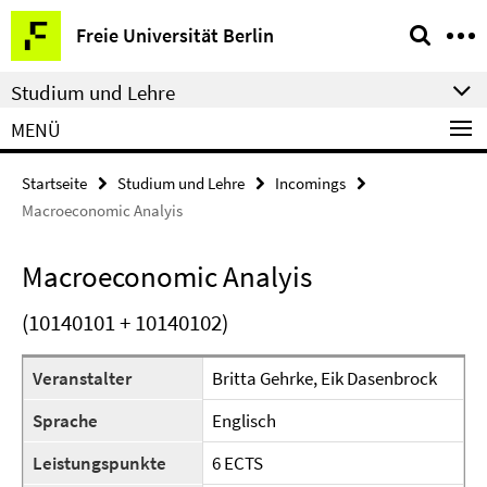
Springe
Service-
Freie Universität Berlin
direkt
Navigation
zu
Studium und Lehre
Inhalt
MENÜ
Startseite
Studium und Lehre
Incomings
Macroeconomic Analyis
Macroeconomic Analyis
(10140101 + 10140102)
Veranstalter
Britta Gehrke, Eik Dasenbrock
Sprache
Englisch
Leistungspunkte
6 ECTS