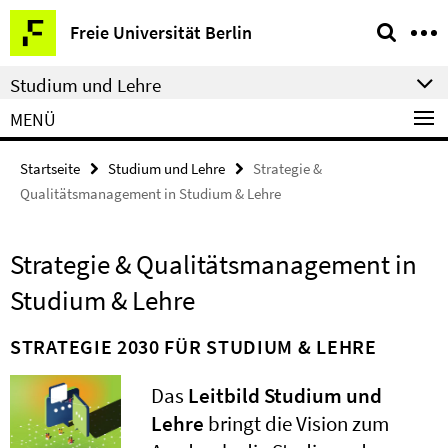
Springe
Service-
Freie Universität Berlin
direkt
Navigation
zu
Studium und Lehre
Inhalt
MENÜ
Startseite
Studium und Lehre
Strategie &
Qualitätsmanagement in Studium & Lehre
Strategie & Qualitätsmanagement in
Studium & Lehre
STRATEGIE 2030 FÜR STUDIUM & LEHRE
Das
Leitbild Studium und
Lehre
bringt die Vision zum