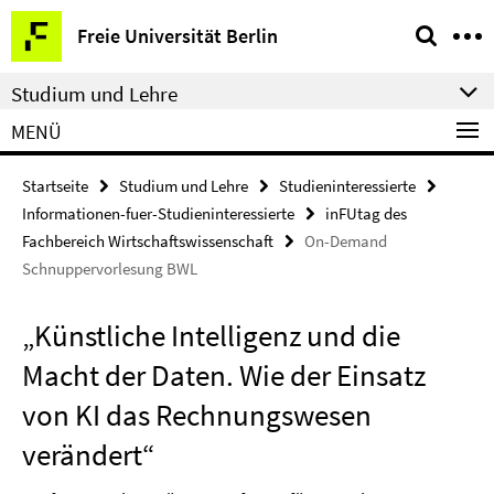
Springe
Service-
Freie Universität Berlin
direkt
Navigation
zu
Studium und Lehre
Inhalt
MENÜ
Startseite
Studium und Lehre
Studieninteressierte
Informationen-fuer-Studieninteressierte
inFUtag des
Fachbereich Wirtschaftswissenschaft
On-Demand
Schnuppervorlesung BWL
„Künstliche Intelligenz und die
Macht der Daten. Wie der Einsatz
von KI das Rechnungswesen
verändert“