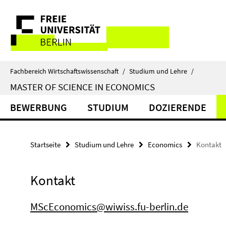
Springe
Service-
direkt
zu
Navigation
Inhalt
Fachbereich Wirtschaftswissenschaft
/
Studium und Lehre
/
MASTER OF SCIENCE IN ECONOMICS
BEWERBUNG
STUDIUM
DOZIERENDE
Startseite
Studium und Lehre
Economics
Kontakt
Kontakt
MScEconomics@wiwiss.fu-berlin.de