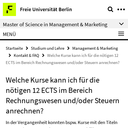
Springe
Service-
Freie Universität Berlin
direkt
Navigation
zu
Master of Science in Management & Marketing
Inhalt
MENÜ
Startseite
Studium und Lehre
Management & Marketing
Kontakt & FAQ
Welche Kurse kann ich für die nötigen 12
ECTS im Bereich Rechnungswesen und/oder Steuern anrechnen?
Welche Kurse kann ich für die
nötigen 12 ECTS im Bereich
Rechnungswesen und/oder Steuern
anrechnen?
In der Vergangenheit konnten bspw. Kurse mit den Titeln