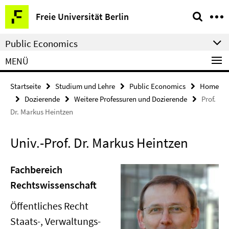
Springe
Service-
Freie Universität Berlin
direkt
Navigation
zu
Public Economics
Inhalt
MENÜ
Startseite
Studium und Lehre
Public Economics
Home
Dozierende
Weitere Professuren und Dozierende
Prof.
Dr. Markus Heintzen
Univ.-Prof. Dr. Markus Heintzen
Fachbereich
Rechtswissenschaft
Öffentliches Recht
Staats-, Verwaltungs-