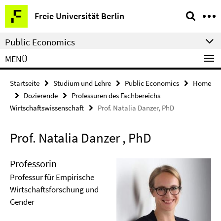
Springe
Service-
Freie Universität Berlin
direkt
Navigation
zu
Public Economics
Inhalt
MENÜ
Startseite
Studium und Lehre
Public Economics
Home
Dozierende
Professuren des Fachbereichs
Wirtschaftswissenschaft
Prof. Natalia Danzer, PhD
Prof. Natalia Danzer , PhD
Professorin
Professur für Empirische
Wirtschaftsforschung und
Gender