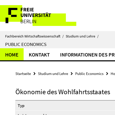
Springe
Service-
direkt
zu
Navigation
Inhalt
Fachbereich Wirtschaftswissenschaft
/
Studium und Lehre
/
PUBLIC ECONOMICS
HOME
KONTAKT
INFORMATIONEN DES P
Startseite
Studium und Lehre
Public Economics
H
Ökonomie des Wohlfahrtsstaates
Typ