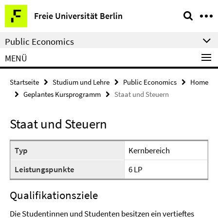
Springe
Service-
Freie Universität Berlin
direkt
Navigation
zu
Public Economics
Inhalt
MENÜ
Startseite
Studium und Lehre
Public Economics
Home
Geplantes Kursprogramm
Staat und Steuern
Staat und Steuern
Typ
Kernbereich
Leistungspunkte
6 LP
Qualifikationsziele
Die Studentinnen und Studenten besitzen ein vertieftes