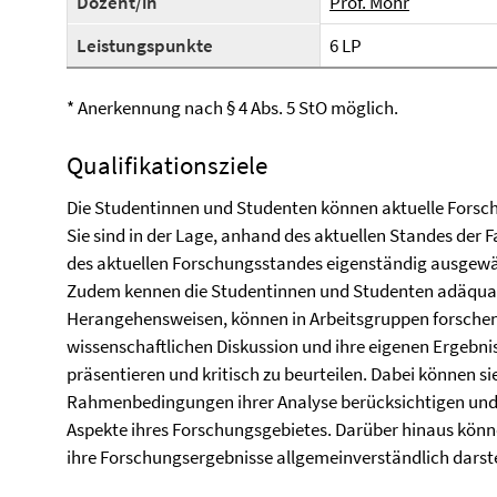
Dozent/in
Prof. Mohr
Leistungspunkte
6 LP
* Anerkennung nach § 4 Abs. 5 StO möglich.
Qualifikationsziele
Die Studentinnen und Studenten können aktuelle Forsc
Sie sind in der Lage, anhand des aktuellen Standes der 
des aktuellen Forschungsstandes eigenständig ausgewä
Zudem kennen die Studentinnen und Studenten adäqu
Herangehensweisen, können in Arbeitsgruppen forschen. 
wissenschaftlichen Diskussion und ihre eigenen Ergebni
präsentieren und kritisch zu beurteilen. Dabei können sie
Rahmenbedingungen ihrer Analyse berücksichtigen und 
Aspekte ihres Forschungsgebietes. Darüber hinaus kön
ihre Forschungsergebnisse allgemeinverständlich darste