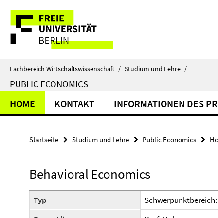
Springe
Service-
direkt
zu
Navigation
Inhalt
Fachbereich Wirtschaftswissenschaft
/
Studium und Lehre
/
PUBLIC ECONOMICS
HOME
KONTAKT
INFORMATIONEN DES P
Startseite
Studium und Lehre
Public Economics
H
Behavioral Economics
Typ
Schwerpunktbereich: