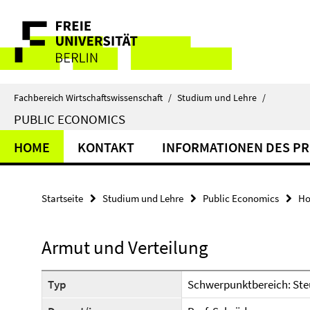
Springe
Service-
direkt
zu
Navigation
Inhalt
Fachbereich Wirtschaftswissenschaft
/
Studium und Lehre
/
PUBLIC ECONOMICS
HOME
KONTAKT
INFORMATIONEN DES P
Startseite
Studium und Lehre
Public Economics
H
Armut und Verteilung
Typ
Schwerpunktbereich: Steu