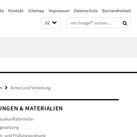
te
Kontakt
Sitemap
Impressum
Datenschutz
Barrierefreiheit
Suchbegriffe
DE
n
Armut und Verteilung
NGEN & MATERIALIEN
auskunftsformular
gssatzung
n- und Prüfungsordnung