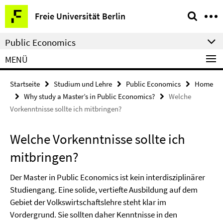
Springe
Service-
Freie Universität Berlin
direkt
Navigation
zu
Public Economics
Inhalt
MENÜ
Startseite
Studium und Lehre
Public Economics
Home
Why study a Master’s in Public Economics?
Welche
Vorkenntnisse sollte ich mitbringen?
Welche Vorkenntnisse sollte ich
mitbringen?
Der Master in Public Economics ist kein interdisziplinärer
Studiengang. Eine solide, vertiefte Ausbildung auf dem
Gebiet der Volkswirtschaftslehre steht klar im
Vordergrund. Sie sollten daher Kenntnisse in den