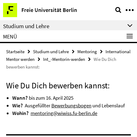
Springe
Service-
Freie Universität Berlin
direkt
Navigation
zu
Studium und Lehre
Inhalt
MENÜ
Startseite
Studium und Lehre
Mentoring
International
Mentor werden
Int_-Mentorin-werden
Wie Du Dich
bewerben kannst:
Wie Du Dich bewerben kannst:
Wann?
bis zum 16. April 2025
Wie?
Ausgefüllter
Bewerbungsbogen
und Lebenslauf
Wohin?
mentoring@wiwiss.fu-berlin.de