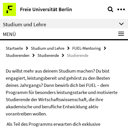
Springe
Service-
Freie Universität Berlin
direkt
Navigation
zu
Studium und Lehre
Inhalt
MENÜ
Startseite
Studium und Lehre
FUEL-Mentoring
Studierenden
Studierende
Studierende
Du willst mehr aus deinem Studium machen? Du bist
engagiert, leistungsbereit und gehörst zu den Besten
deines Jahrgangs? Dann bewirb dich bei FUEL – dem
Programm für besonders leistungsstarke und motivierte
Studierende der Wirtschaftswissenschaft, die ihre
akademische und berufliche Entwicklung aktiv
vorantreiben wollen.
Als Teil des Programms erwarten dich exklusive