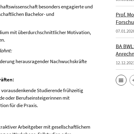
haftswissenschaft besonders engagierte und
schaftlichen Bachelor- und
Prof. M
Forsch
07.01.202
udium mit überdurchschnittlicher Motivation,
en.
BA BWL:
lohnt:
Anrechn
Förderung herausragender Nachwuchskräfte
12.12.202
äften:
 vorausdenkende Studierende frühzeitig
de oder Berufseinsteigerinnen mit
ion für die Praxis.
traktiver Arbeitgeber mit gesellschaftlichem