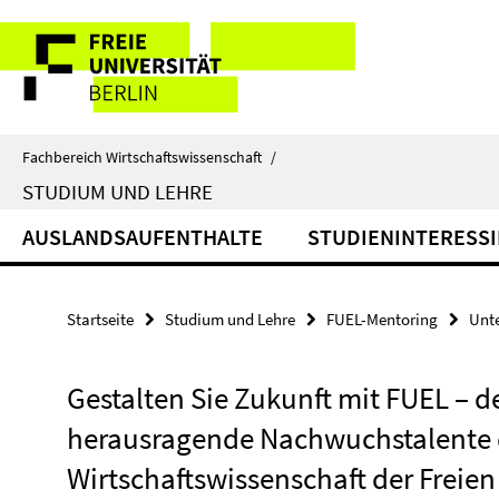
Springe
Service-
direkt
zu
Navigation
Inhalt
Fachbereich Wirtschaftswissenschaft
/
STUDIUM UND LEHRE
AUSLANDSAUFENTHALTE
STUDIENINTERESSI
Startseite
Studium und Lehre
FUEL-Mentoring
Unt
Gestalten Sie Zukunft mit FUEL – 
herausragende Nachwuchstalente 
Wirtschaftswissenschaft der Freien 