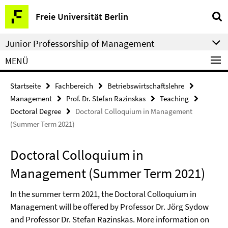
Springe
Service-
Freie Universität Berlin
direkt
Navigation
zu
Junior Professorship of Management
Inhalt
MENÜ
Startseite
Fachbereich
Betriebswirtschaftslehre
Management
Prof. Dr. Stefan Razinskas
Teaching
Doctoral Degree
Doctoral Colloquium in Management
(Summer Term 2021)
Doctoral Colloquium in
Management (Summer Term 2021)
In the summer term 2021, the Doctoral Colloquium in
Management will be offered by Professor Dr. Jörg Sydow
and Professor Dr. Stefan Razinskas. More information on