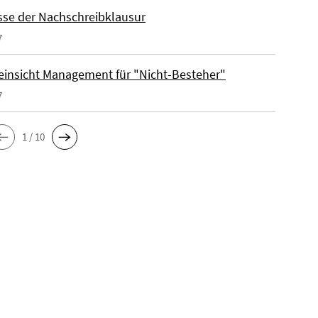
sse der Nachschreibklausur
7
einsicht Management für "Nicht-Besteher"
7
1 / 10