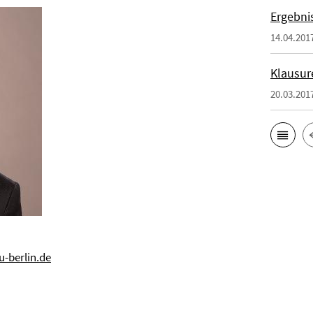
Ergebni
14.04.201
Klausur
20.03.201
u-berlin.de