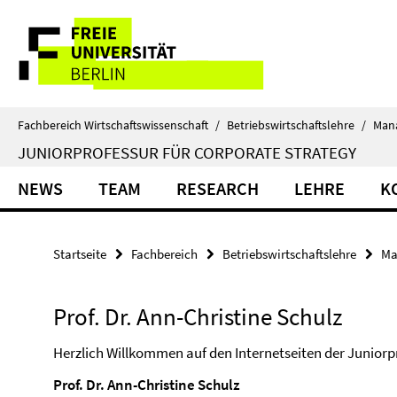
Springe
Service-
direkt
zu
Navigation
Inhalt
Fachbereich Wirtschaftswissenschaft
/
Betriebswirtschaftslehre
/
Man
JUNIORPROFESSUR FÜR CORPORATE STRATEGY
NEWS
TEAM
RESEARCH
LEHRE
K
Startseite
Fachbereich
Betriebswirtschaftslehre
Ma
Prof. Dr. Ann-Christine Schulz
Herzlich Willkommen auf den Internetseiten der Juniorp
Prof. Dr. Ann-Christine Schulz