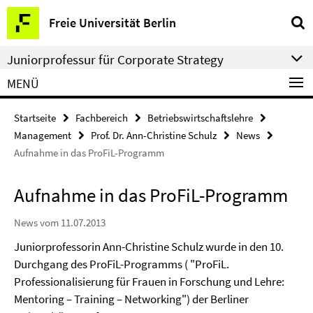
Springe
Service-
Freie Universität Berlin
direkt
Navigation
zu
Juniorprofessur für Corporate Strategy
Inhalt
MENÜ
Startseite
Fachbereich
Betriebswirtschaftslehre
Management
Prof. Dr. Ann-Christine Schulz
News
Aufnahme in das ProFiL-Programm
Aufnahme in das ProFiL-Programm
News vom 11.07.2013
Juniorprofessorin Ann-Christine Schulz wurde in den 10.
Durchgang des ProFiL-Programms ( "ProFiL.
Professionalisierung für Frauen in Forschung und Lehre:
Mentoring – Training – Networking") der Berliner